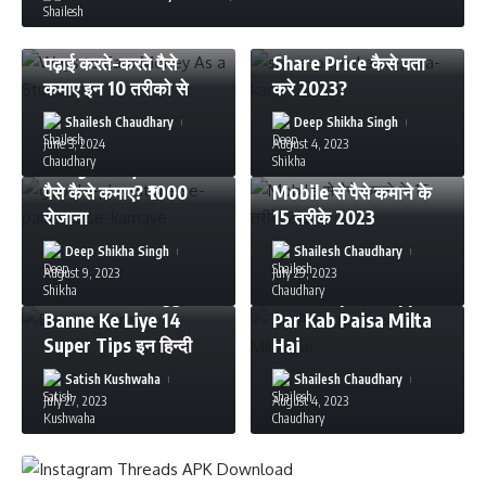
MAKEMONEY
MAKEMONEY
TECHNOLOGY
पढ़ाई करते-करते पैसे
Share Price कैसे पता
कमाए इन 10 तरीको से
करे 2023?
Shailesh Chaudhary
Deep Shikha Singh
MAKEMONEY
June 3, 2024
August 4, 2023
MAKEMONEY
Google Play Store से
पैसे कैसे कमाए? ₹1000
Mobile से पैसे कमाने के
रोजाना
15 तरीके 2023
ANDROID APPS
MAKEMONEY
BLOGGING
Deep Shikha Singh
Shailesh Chaudhary
MAKEMONEY
Tikki App पर पैसा कब
August 9, 2023
July 29, 2023
Successful Blogger
मिलता है? | Tiki App
Banne Ke Liye 14
Par Kab Paisa Milta
Super Tips इन हिन्दी
Hai
Satish Kushwaha
Shailesh Chaudhary
July 27, 2023
August 4, 2023