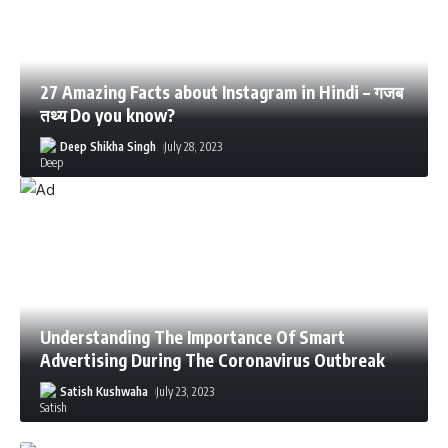
27 Amazing Facts about Instagram in Hindi – गजब
तथ्य Do you know?
Deep Shikha Singh
July 28, 2023
Understanding The Importance Of Smart
Advertising During The Coronavirus Outbreak
Satish Kushwaha
July 23, 2023