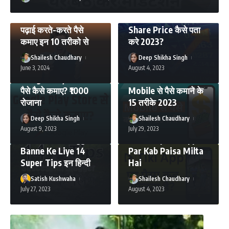
MAKEMONEY
MAKEMONEY
TECHNOLOGY
पढ़ाई करते-करते पैसे
Share Price कैसे पता
कमाए इन 10 तरीको से
करे 2023?
Shailesh Chaudhary
Deep Shikha Singh
MAKEMONEY
June 3, 2024
August 4, 2023
MAKEMONEY
Google Play Store से
पैसे कैसे कमाए? ₹1000
Mobile से पैसे कमाने के
रोजाना
15 तरीके 2023
ANDROID APPS
MAKEMONEY
BLOGGING
Deep Shikha Singh
Shailesh Chaudhary
MAKEMONEY
Tikki App पर पैसा कब
August 9, 2023
July 29, 2023
Successful Blogger
मिलता है? | Tiki App
Banne Ke Liye 14
Par Kab Paisa Milta
Super Tips इन हिन्दी
Hai
Satish Kushwaha
Shailesh Chaudhary
July 27, 2023
August 4, 2023