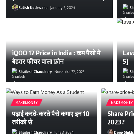
Satish Kushwaha
January 5, 2024
Sh
iQOO 12 Price in India : कम पैसो में
Lav
बेहतर फीचर वाला फ़ोन
5]
Shailesh Chaudhary
November 22, 2023
Sh
MAKEMONEY
MAKEMONEY
पढ़ाई करते-करते पैसे कमाए इन 10
Share Pric
तरीको से
2023?
Shailesh Chaudhary
June 3, 2024
Deep Shikh