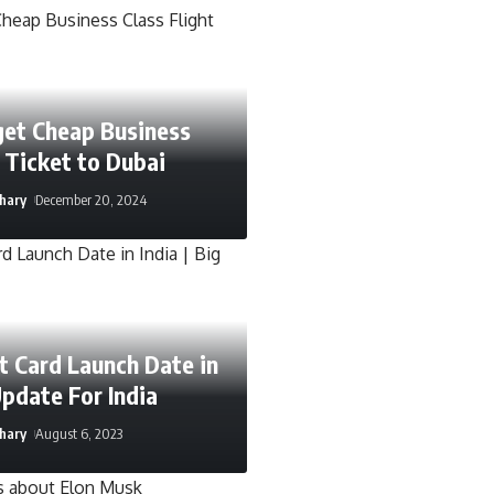
get Cheap Business
t Ticket to Dubai
hary
December 20, 2024
t Card Launch Date in
Update For India
hary
August 6, 2023