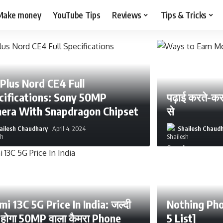
Make money
YouTube Tips
Reviews
Tips & Tricks
Plus Nord CE4 Full
cifications: Sony 50MP
पढ़ाई करते-करत
era With Snapdragon Chipset
से
ailesh Chaudhary
April 4, 2024
Shailesh Chaud
i 13C 5G Price In India: जल्दी
Nothing Pho
 होगा 50MP वाला कैमरा Phone
5 List]