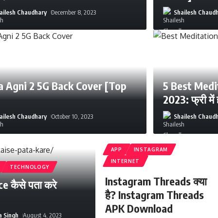
ailesh Chaudhary
December 8, 2023
Shailesh Chaud
a Agni 2 5G Back Cover [Top
5 Best Medi
2023: फ्री में
ailesh Chaudhary
October 10, 2023
Shailesh Chaud
APP
INSTAGRAM
INTERNET
TECHNOLOGY
Instagram Threads क्या
e कैसे पता करे
है? Instagram Threads
APK Download
a Singh
August 4, 2023