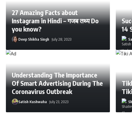
27 Amazing Facts about
Instagram in Hindi – गजब तथ्य Do
Suc
you know?
14 
Deep Shikha Singh
July 28, 2023
S
Understanding The Importance
Of Smart Advertising During The
Tikk
Coronavirus Outbreak
Tik
Satish Kushwaha
July 23, 2023
Sh