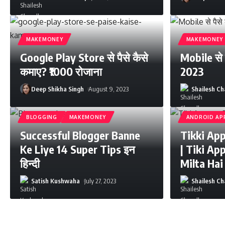
MAKEMONEY
MAKEMONEY
Google Play Store से पैसे कैसे
Mobile से प
कमाए? ₹1000 रोजाना
2023
Deep Shikha Singh
August 9, 2023
Shailesh C
BLOGGING
MAKEMONEY
ANDROID AP
Successful Blogger Banne
Tikki App 
Ke Liye 14 Super Tips इन
| Tiki Ap
हिन्दी
Milta Hai
Satish Kushwaha
July 27, 2023
Shailesh C