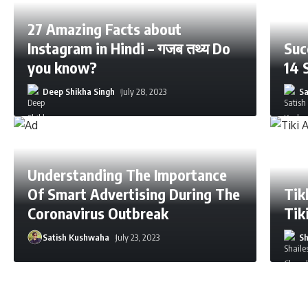
27 Amazing Facts about
Instagram in Hindi – गजब तथ्य Do
Suc
you know?
14 
Deep Shikha Singh
July 28, 2023
S
Understanding The Importance
Of Smart Advertising During The
Tikk
Coronavirus Outbreak
Tik
Satish Kushwaha
July 23, 2023
Sh