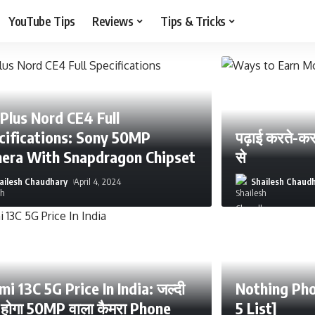
YouTube Tips
Reviews
Tips & Tricks
Plus Nord CE4 Full
cifications: Sony 50MP
पढ़ाई करते-करत
era With Snapdragon Chipset
से
ailesh Chaudhary
April 4, 2024
Shailesh Chaud
i 13C 5G Price In India: जल्दी
Nothing Pho
 होगा 50MP वाला कैमरा Phone
5 List]