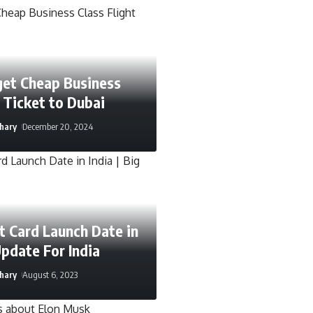
get Cheap Business
t Ticket to Dubai
hary
December 20, 2024
t Card Launch Date in
Update For India
hary
August 6, 2023