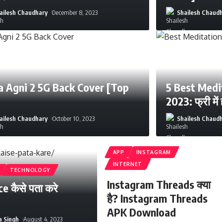
ailesh Chaudhary
December 8, 2023
Shailesh Chaud
a Agni 2 5G Back Cover [Top
5 Best Medi
2023: फ्री में
ailesh Chaudhary
October 10, 2023
Shailesh Chaud
APP
INSTAGRAM
INTERNET
TECHNOLOGY
Instagram Threads क्या
e कैसे पता करे
है? Instagram Threads
APK Download
a Singh
August 4, 2023