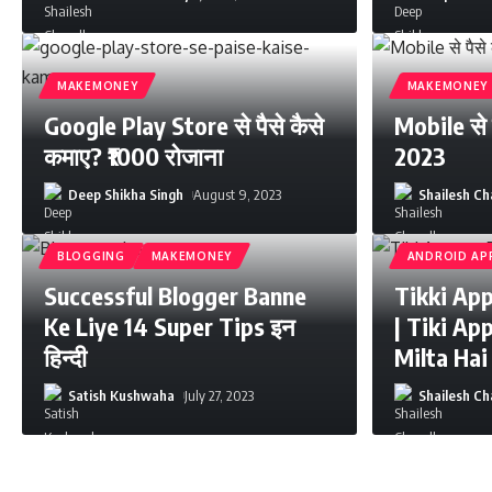
MAKEMONEY
MAKEMONEY
Google Play Store से पैसे कैसे
Mobile से प
कमाए? ₹1000 रोजाना
2023
Deep Shikha Singh
August 9, 2023
Shailesh C
BLOGGING
MAKEMONEY
ANDROID AP
Successful Blogger Banne
Tikki App 
Ke Liye 14 Super Tips इन
| Tiki Ap
हिन्दी
Milta Hai
Satish Kushwaha
July 27, 2023
Shailesh C