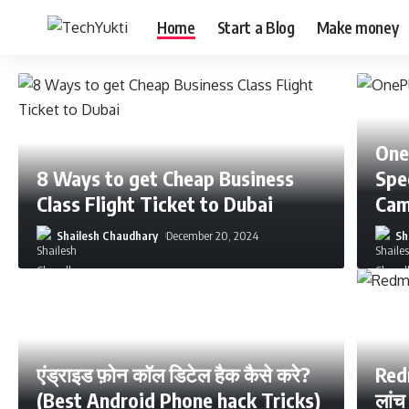
Home
Start a Blog
Make money
One
8 Ways to get Cheap Business
Spe
Class Flight Ticket to Dubai
Cam
Shailesh Chaudhary
December 20, 2024
Sh
एंड्राइड फ़ोन कॉल डिटेल हैक कैसे करे?
Redm
(Best Android Phone hack Tricks)
लांच