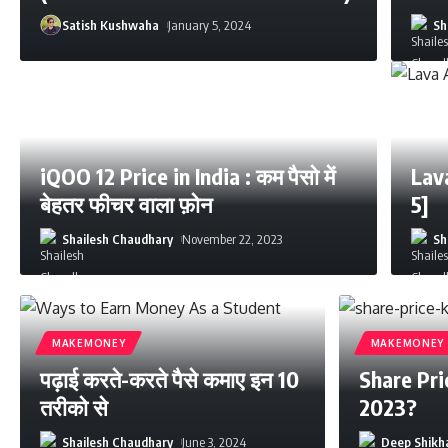
Satish Kushwaha
January 5, 2024
Sh
iQOO 12 Price in India : कम पैसो में
Lav
बेहतर फीचर वाला फ़ोन
5]
Shailesh Chaudhary
November 22, 2023
Sh
MAKEMONEY
MAKEMONEY
पढ़ाई करते-करते पैसे कमाए इन 10
Share Pric
तरीको से
2023?
Shailesh Chaudhary
June 3, 2024
Deep Shikh