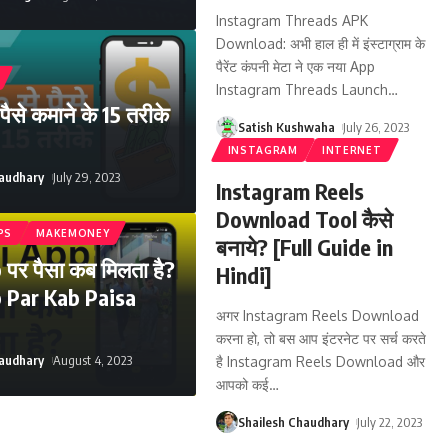
Instagram Threads APK
Download: अभी हाल ही में इंस्टाग्राम के
पैरेंट कंपनी मेटा ने एक नया App
Instagram Threads Launch
…
ैसे कमाने के 15 तरीके
Satish Kushwaha
July 26, 2023
INSTAGRAM
INTERNET
haudhary
July 29, 2023
Instagram Reels
Download Tool कैसे
PS
MAKEMONEY
बनाये? [Full Guide in
पर पैसा कब मिलता है?
Hindi]
p Par Kab Paisa
अगर Instagram Reels Download
करना हो, तो बस आप इंटरनेट पर सर्च करते
haudhary
August 4, 2023
है Instagram Reels Download और
आपको कई
…
Shailesh Chaudhary
July 22, 2023