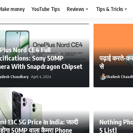
Make money
YouTube Tips
Reviews
Tips & Tricks
Plus Nord CE4 Full
cifications: Sony 50MP
पढ़ाई करते-करत
era With Snapdragon Chipset
से
ailesh Chaudhary
April 4, 2024
Shailesh Chaud
i 13C 5G Price In India: जल्दी
Nothing Pho
 होगा 50MP वाला कैमरा Phone
5 List]