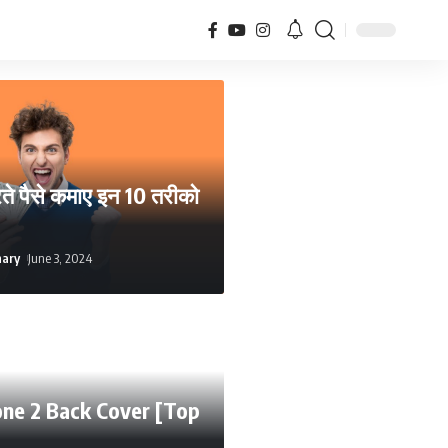
े पैसे कमाए इन 10 तरीको
hary
June 3, 2024
ne 2 Back Cover [Top