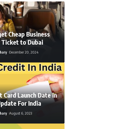
get Cheap Business
t Ticket to Dubai
hary
December 20, 2024
t Card Launch Date in
Update For India
hary
August 6, 2023