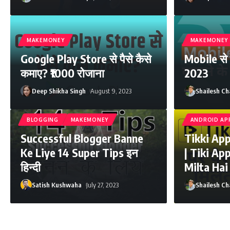
MAKEMONEY
MAKEMONEY
Google Play Store से पैसे कैसे
Mobile से प
कमाए? ₹1000 रोजाना
2023
Deep Shikha Singh
August 9, 2023
Shailesh C
BLOGGING
MAKEMONEY
ANDROID AP
Successful Blogger Banne
Tikki App 
Ke Liye 14 Super Tips इन
| Tiki Ap
हिन्दी
Milta Hai
Satish Kushwaha
July 27, 2023
Shailesh C