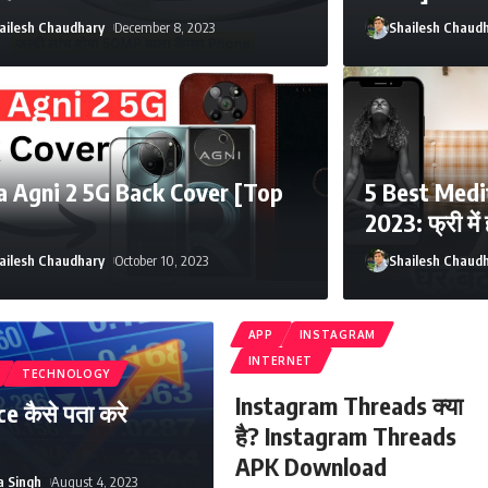
ailesh Chaudhary
December 8, 2023
Shailesh Chaud
a Agni 2 5G Back Cover [Top
5 Best Medi
2023: फ्री में
ailesh Chaudhary
October 10, 2023
Shailesh Chaud
APP
INSTAGRAM
INTERNET
TECHNOLOGY
Instagram Threads क्या
e कैसे पता करे
है? Instagram Threads
APK Download
a Singh
August 4, 2023