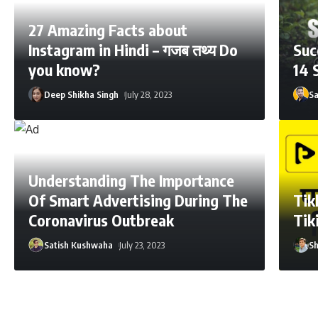
27 Amazing Facts about
Instagram in Hindi – गजब तथ्य Do
Suc
you know?
14 
Deep Shikha Singh
July 28, 2023
S
Understanding The Importance
Of Smart Advertising During The
Tikk
Coronavirus Outbreak
Tik
Satish Kushwaha
July 23, 2023
Sh