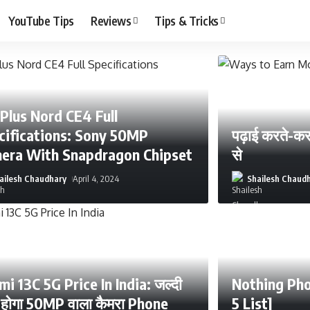
YouTube Tips
Reviews
Tips & Tricks
Plus Nord CE4 Full
cifications: Sony 50MP
पढ़ाई करते-करत
era With Snapdragon Chipset
से
ailesh Chaudhary
April 4, 2024
Shailesh Chaud
i 13C 5G Price In India: जल्दी
Nothing Pho
 होगा 50MP वाला कैमरा Phone
5 List]