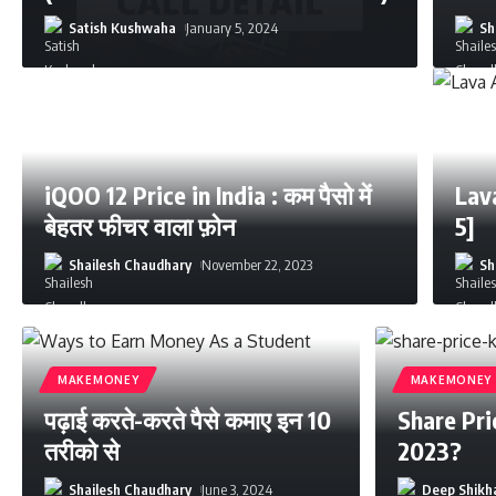
Satish Kushwaha
January 5, 2024
Sh
iQOO 12 Price in India : कम पैसो में
Lav
बेहतर फीचर वाला फ़ोन
5]
Shailesh Chaudhary
November 22, 2023
Sh
MAKEMONEY
MAKEMONEY
पढ़ाई करते-करते पैसे कमाए इन 10
Share Pric
तरीको से
2023?
Shailesh Chaudhary
June 3, 2024
Deep Shikh