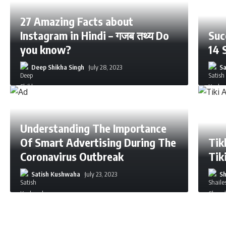
27 Amazing Facts about
Instagram in Hindi – गजब तथ्य Do
Suc
you know?
14 
Deep Shikha Singh
July 28, 2023
S
Understanding The Importance
Of Smart Advertising During The
Tikk
Coronavirus Outbreak
Tik
Satish Kushwaha
July 23, 2023
Sh