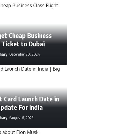
get Cheap Business
t Ticket to Dubai
hary
December 20, 2024
t Card Launch Date in
Update For India
hary
August 6, 2023