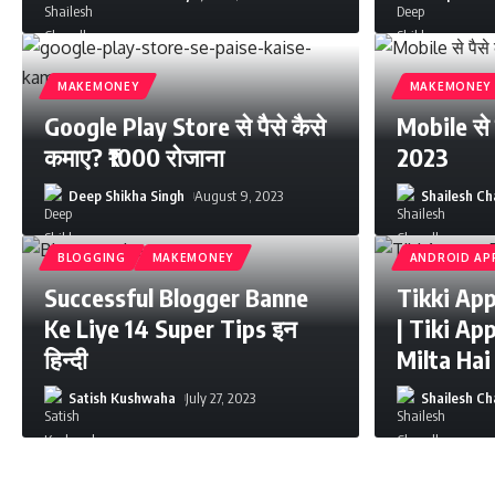
MAKEMONEY
MAKEMONEY
Google Play Store से पैसे कैसे
Mobile से प
कमाए? ₹1000 रोजाना
2023
Deep Shikha Singh
August 9, 2023
Shailesh C
BLOGGING
MAKEMONEY
ANDROID AP
Successful Blogger Banne
Tikki App 
Ke Liye 14 Super Tips इन
| Tiki Ap
हिन्दी
Milta Hai
Satish Kushwaha
July 27, 2023
Shailesh C