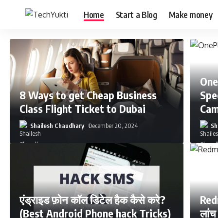
Home
Start a Blog
Make money
One
8 Ways to get Cheap Business
Spe
Class Flight Ticket to Dubai
Cam
Shailesh Chaudhary
December 20, 2024
Sh
एंड्राइड फ़ोन कॉल डिटेल हैक कैसे करे?
Redm
(Best Android Phone hack Tricks)
लांच