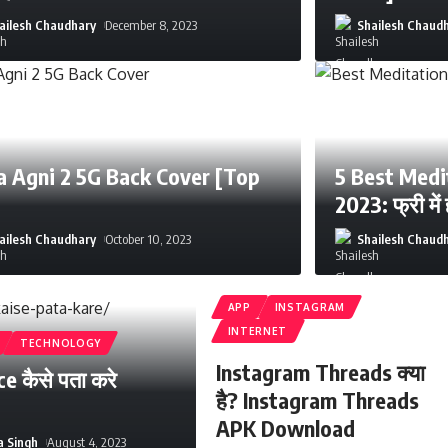
ailesh Chaudhary
December 8, 2023
Shailesh Chaud
a Agni 2 5G Back Cover [Top
5 Best Medi
2023: फ्री में
ailesh Chaudhary
October 10, 2023
Shailesh Chaud
APP
INSTAGRAM
INTERNET
TECHNOLOGY
Instagram Threads क्या
e कैसे पता करे
है? Instagram Threads
APK Download
a Singh
August 4, 2023