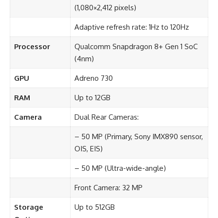
(1,080×2,412 pixels)
Adaptive refresh rate: 1Hz to 120Hz
Processor
Qualcomm Snapdragon 8+ Gen 1 SoC
(4nm)
GPU
Adreno 730
RAM
Up to 12GB
Camera
Dual Rear Cameras:
– 50 MP (Primary, Sony IMX890 sensor,
OIS, EIS)
– 50 MP (Ultra-wide-angle)
Front Camera: 32 MP
Storage
Up to 512GB