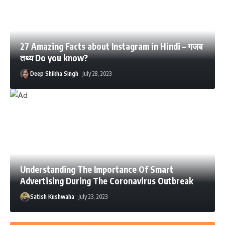
27 Amazing Facts about Instagram in Hindi – गजब
तथ्य Do you know?
Deep Shikha Singh
July 28, 2023
Understanding The Importance Of Smart
Advertising During The Coronavirus Outbreak
Satish Kushwaha
July 23, 2023