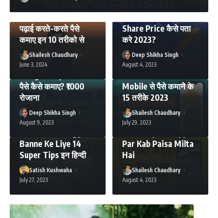
MAKEMONEY
MAKEMONEY
TECHNOLOGY
पढ़ाई करते-करते पैसे
Share Price कैसे पता
कमाए इन 10 तरीको से
करे 2023?
Shailesh Chaudhary
Deep Shikha Singh
MAKEMONEY
June 3, 2024
August 4, 2023
MAKEMONEY
Google Play Store से
पैसे कैसे कमाए? ₹1000
Mobile से पैसे कमाने के
रोजाना
15 तरीके 2023
ANDROID APPS
MAKEMONEY
BLOGGING
Deep Shikha Singh
Shailesh Chaudhary
MAKEMONEY
Tikki App पर पैसा कब
August 9, 2023
July 29, 2023
Successful Blogger
मिलता है? | Tiki App
Banne Ke Liye 14
Par Kab Paisa Milta
Super Tips इन हिन्दी
Hai
Satish Kushwaha
Shailesh Chaudhary
July 27, 2023
August 4, 2023