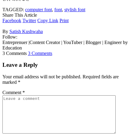
TAGGED:
computer font
,
font
,
stylish font
Share This Article
Facebook
Twitter
Copy Link
Print
By
Satish Kushwaha
Follow:
Entreprenuer |Content Creator | YouTuber | Blogger | Engineer by
Education
3 Comments
3 Comments
Leave a Reply
Your email address will not be published.
Required fields are
marked
*
Comment
*