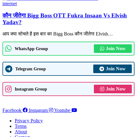
internet
कौन जीतेगा Bigg Boss OTT Fukra Insaan Vs Elvish
Yadav?
आप क्या सोचते है इस बार का Bigg Boss कौन जीतेगा Elvish
…
Join Now
WhatsApp Group
Join Now
Telegram Group
Join Now
Instagram Group
Facebook
Instagram
Youtube
Privacy Policy
Terms
About