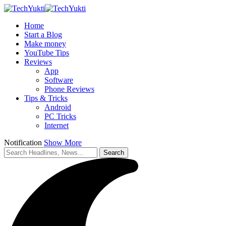
Home
Start a Blog
Make money
YouTube Tips
Reviews
App
Software
Phone Reviews
Tips & Tricks
Android
PC Tricks
Internet
Notification
Show More