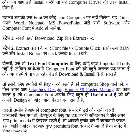
और जब आप इसे Install करेंगे तो यह Computer Driver की तरह Install
होता है.
मतलब आपको उस Font का कोई Icon Computer पर नहीं मिलेगा, यह Direct
अपने Word, Notepad, MS PowerPoint जैसे सभी Software और
Computer Font में Add हो जायेगा.
स्टेप 1.
सबसे पहले Download Zip File Extract करे.
स्टेप 2.
Extract करने के बाद Font file पर Double Click करके उसे RUN
करे और Install Button पर click करके Install करे.
दोस्तों, वैसे तो
Text Font Compute
r के लिए कोई बहुत Important Tools
नहीं है. लेकिन कभी-कभी Computer Font की हमें बहुत जरुरत पड़ जाता है
और अगर हमे ये ना पता रहे की इसे Download & Install कैसे करते है.
तो इसके लिए हम पैसे भी Pay करने पड़ते है की computer Shop वाले को, या
फिर अगर आप
Graphics Design
,
Banner या Poster Making
का काम
करते है. तो Computer Font आपके लिए बहुत ही Useful tool है जो की
आपके Design को और ज्यादा बेहतर बना सकते है.
दोस्तों उम्मीद है आपको computer font के बारे में पूरी और सभी जरुरी
जानकारी मिल गया हो, कंप्यूटर के लिए यह एक जरुरी सॉफ्टवेयर है और अगर
आप print media में इंटरेस्ट रखते है. तो आपको इनके बारे में जानकारी जरूर
होना चाहिए और अगर आप कुछ premium font के बारे में जानते है तो कमेंट में
शेयर जरूर करे.