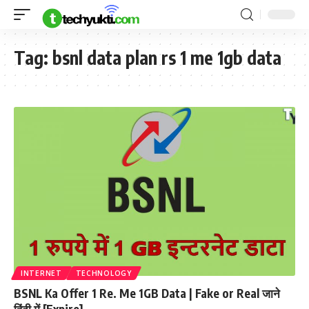
Tag:
bsnl data plan rs 1 me 1gb data
INTERNET
TECHNOLOGY
BSNL Ka Offer 1 Re. Me 1GB Data | Fake or Real जाने
हिंदी में [Expire]