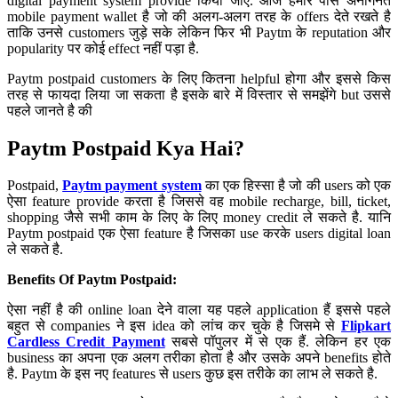
digital payment system provide किया जाए. आज हमारे पास अनगिनत
mobile payment wallet है जो की अलग-अलग तरह के offers देते रखते है
ताकि उनसे customers जुड़े सके लेकिन फिर भी Paytm के reputation और
popularity पर कोई effect नहीं पड़ा है.
Paytm postpaid customers के लिए कितना helpful होगा और इससे किस
तरह से फायदा लिया जा सकता है इसके बारे में विस्तार से समझेंगे but उससे
पहले जानते है की
Paytm Postpaid Kya Hai?
Postpaid,
Paytm payment system
का एक हिस्सा है जो की users को एक
ऐसा feature provide करता है जिससे वह mobile recharge, bill, ticket,
shopping जैसे सभी काम के लिए के लिए money credit ले सकते है. यानि
Paytm postpaid एक ऐसा feature है जिसका use करके users digital loan
ले सकते है.
Benefits Of Paytm Postpaid:
ऐसा नहीं है की online loan देने वाला यह पहले application हैं इससे पहले
बहुत से companies ने इस idea को लांच कर चुके है जिसमे से
Flipkart
Cardless Credit
Payment
सबसे पॉपुलर में से एक हैं. लेकिन हर एक
business का अपना एक अलग तरीका होता है और उसके अपने benefits होते
है. Paytm के इस नए features से users कुछ इस तरीके का लाभ ले सकते है.