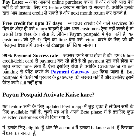
Pay Later –
अगर आपको online purchase करना है और आपके पास पैसे
नहीं है तो आपके लिए यह feature वरदान साबित हो सकता है. क्योकि इसके
द्वारा आप instant credit ले सकते है और next month return कर सकते है.
Free credit for upto 37 days –
ज्यादातर credit देने वाले services 30
दिन के अंदर ही पैसे return चाहती है और अगर customers ऐसा नहीं करते है तो
उसको late fees देना होता है. लेकिन Paytm postpaid में ऐसा नहीं है, यह
customers को पूरे 37 दिन का time देगा पैसे return करने के लिए जो की
बिलकुल free होंगे उसमे कोई charge नहीं लिया जायेगा।
99% Payment Success rate –
अक्सर हमारे साथ होता है की हम Online
credit/debit card से payment कर रहे होते है तो payment पूरा नहीं होता या
बहुत ज्यादा time लेता है. ऐसा इसलिए होता है क्योकि Credit/debit या net
banking से पेमेंट करने के
Payment Gateway
use किया जाता है. But
postpaid में किसी भी प्रकार के gateway की जरुरत नहीं है और इसलिए इसमें
पेमेंट कभी fail नहीं होगा।
Paytm Postpaid Activate Kaise kare?
यह feature सभी के लिए updated Paytm app में जुड़ चूका है लेकिन सभी के
लिए available नहीं है. चुकी यह अभी अपने Beta phase में है इसलिए कुछ
selected customers को ही दिया गया है.
मैं इसके लिए eligible हूँ और मेरे account में इसका balance add हैं जिसका
मैँ use कर सकता हूँ.