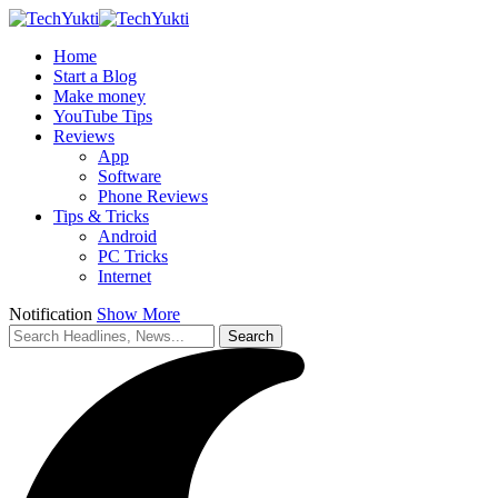
Home
Start a Blog
Make money
YouTube Tips
Reviews
App
Software
Phone Reviews
Tips & Tricks
Android
PC Tricks
Internet
Notification
Show More