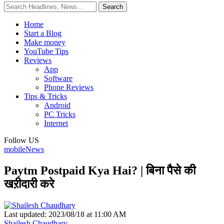
Home
Start a Blog
Make money
YouTube Tips
Reviews
App
Software
Phone Reviews
Tips & Tricks
Android
PC Tricks
Internet
Follow US
mobile
News
Paytm Postpaid Kya Hai? | बिना पैसे की
खऱीदारी करे
Last updated: 2023/08/18 at 11:00 AM
Shailesh Chaudhary