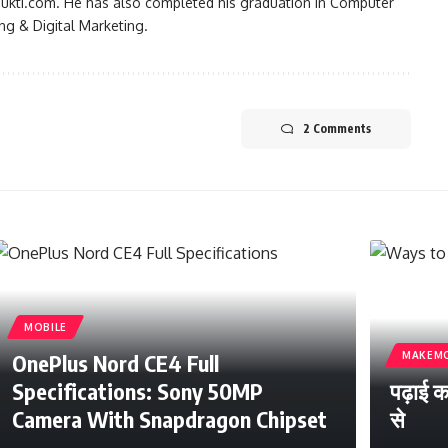
ukti.com. He has also completed his graduation in Computer
ng & Digital Marketing.
2 Comments
MOBILE
OnePlus Nord CE4 Full
MAKEM
Specifications: Sony 50MP
पढ़ाई क
Camera With Snapdragon Chipset
से