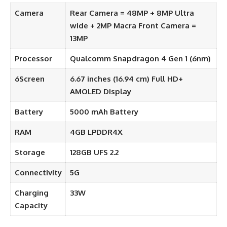
Camera
Rear Camera = 48MP + 8MP Ultra
wide + 2MP Macra
Front Camera =
13MP
Processor
Qualcomm Snapdragon 4 Gen 1 (6nm)
6Screen
6.67 inches (16.94 cm) Full HD+
AMOLED Display
Battery
5000 mAh Battery
RAM
4GB LPDDR4X
Storage
128GB UFS 2.2
Connectivity
5G
Charging
33W
Capacity